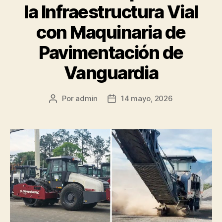
la Infraestructura Vial
con Maquinaria de
Pavimentación de
Vanguardia
Por
admin
14 mayo, 2026
Autor
Fecha
de
de
la
la
publicación
publicación