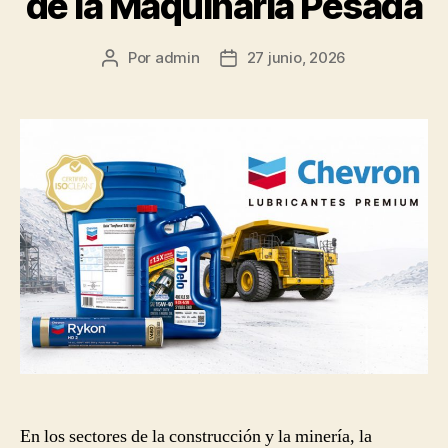
de la Maquinaria Pesada
Por
admin
27 junio, 2026
Autor
Fecha
de
de
la
la
publicación
publicación
En los sectores de la construcción y la minería, la