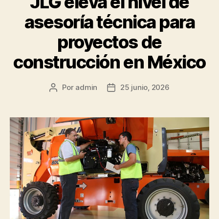
JLG eleva el nivel de
asesoría técnica para
proyectos de
construcción en México
Por
admin
25 junio, 2026
Autor
Fecha
de
de
la
la
publicación
publicación