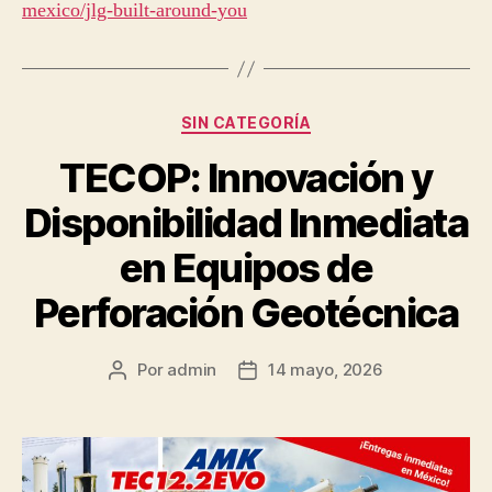
mexico/jlg-built-around-you
Categorías
SIN CATEGORÍA
TECOP: Innovación y
Disponibilidad Inmediata
en Equipos de
Perforación Geotécnica
Por
admin
14 mayo, 2026
Autor
Fecha
de
de
la
la
publicación
publicación