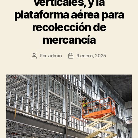
verticales, y la
plataforma aérea para
recolección de
mercancía
Por
admin
9 enero, 2025
Autor
Fecha
de
de
la
la
publicación
publicación