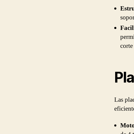
Estru
sopor
Faci
permi
corte
Pl
Las pla
eficient
Moto