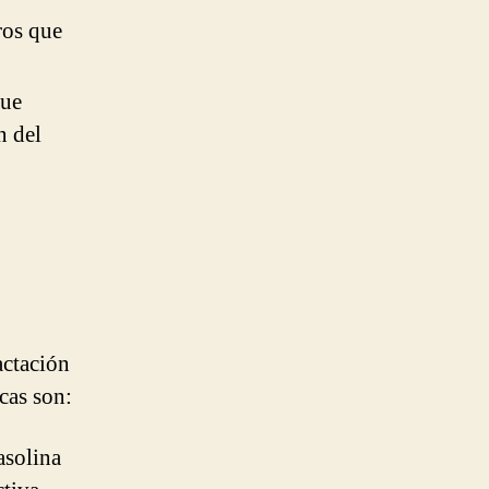
ros que
que
n del
actación
icas son:
asolina