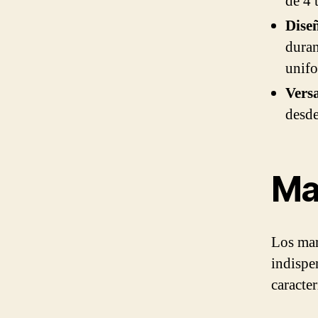
de 4 
Dise
duran
unif
Versa
desde
Ma
Los mar
indispe
caracter