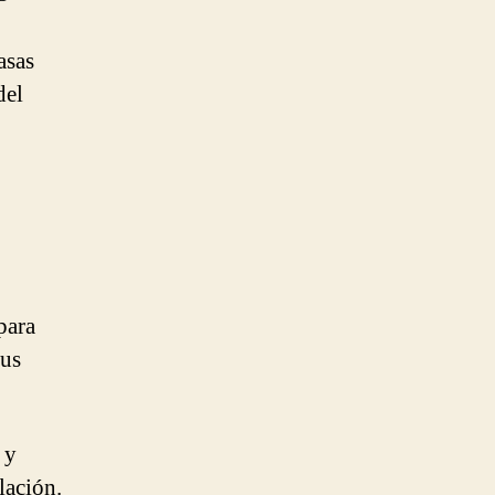
asas
del
para
Sus
 y
lación.