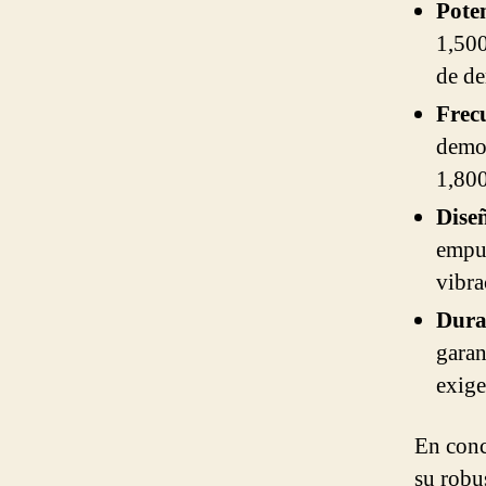
Pote
1,500
de de
Frec
demol
1,800
Dise
empuñ
vibra
Dura
garan
exige
En conc
su robus