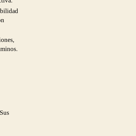
tiva.
abilidad
ón
iones,
aminos.
 Sus