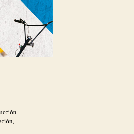
rucción
ación,