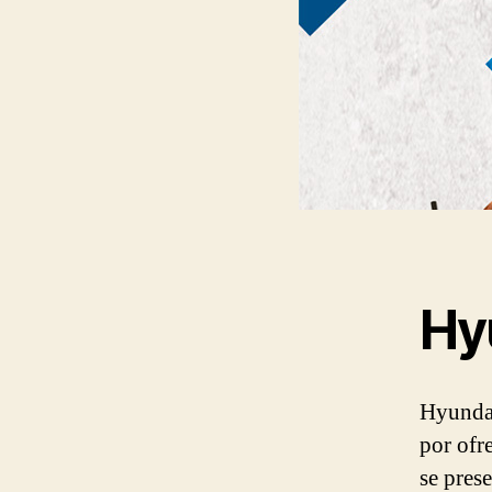
Hy
Hyundai
por ofr
se prese