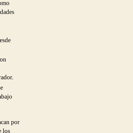
como
idades
desde
con
rador.
ue
abajo
acan por
e los