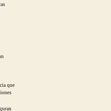
cas
un
ncia que
ciones
eguran