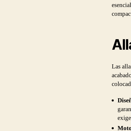
esencial
compact
Al
Las all
acabado
colocada
Dise
garan
exige
Moto