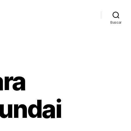
Buscar
ara
undai