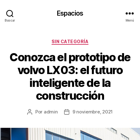
Espacios
Buscar
Menú
Categorías
SIN CATEGORÍA
Conozca el prototipo de
volvo LX03: el futuro
inteligente de la
construcción
Por
admin
9 noviembre, 2021
Autor
Fecha
de
de
la
la
publicación
publicación